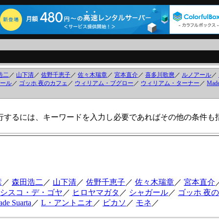
浩二
／
山下清
／
佐野千恵子
／
佐々木瑞章
／
宮本直介
／
喜多川歌麿
／
ルノアール
／
ール
／
ゴッホ 夜のカフェ
／
ウィリアム・ブグロー
／
ウィリアム・ターナー
／
Made
行するには、キーワードを入力し必要であればその他の条件も
彦
／
森田浩二
／
山下清
／
佐野千恵子
／
佐々木瑞章
／
宮本直介
シスコ・デ・ゴヤ
／
ヒロヤマガタ
／
シャガール
／
ゴッホ 夜
de Suarta
／
L・アントニオ
／
ピカソ
／
モネ
／