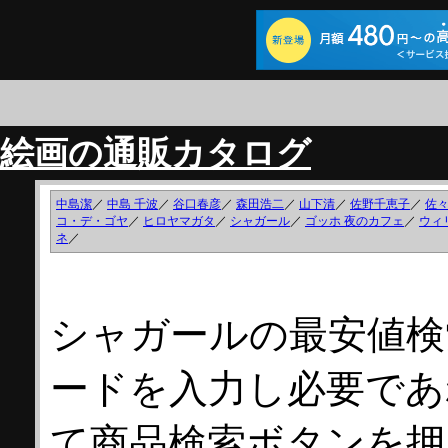
絵画の通販カタログ
中島潔
／
中島 千波
／
谷口春彦
／
森田浩二
／
山下清
／
佐野千恵子
／
佐
コ・デ・ゴヤ
／
ヒロヤマガタ
／
シャガール
／
ゴッホ 夜のカフェ
／
ウィ
ネ
／
シャガールの最安値検
ードを入力し必要であ
て商品検索ボタンを押