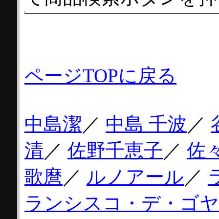
ページTOPに戻る
中島潔
／
中島 千波
／
清
／
佐野千恵子
／
佐
歌麿
／
ルノアール
／
ランシスコ・デ・ゴヤ