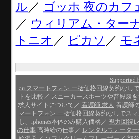
ル
／
ゴッホ 夜のカフ
／
ウィリアム・ター
トニオ
／
ピカソ
／
モ
Support
au スマートフォン 一括価格
回線契約なし
トを比較／
スニーカー
スポーツや普段履き
求人サイトについて／
看護師 求人
看護師
マートフォン 一括価格
回線契約なしでスマ
し、iphone5本体のみ購入価格／
視力回復
の仕事
高時給の仕事／
レンタルウォーター
給湯器
／
ソフトクリームフリーザー
／
部